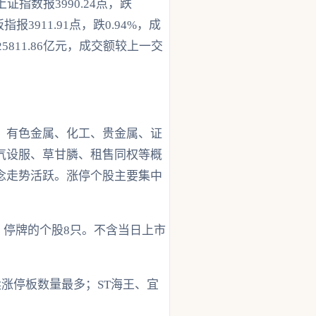
数报3990.24点，跌
指报3911.91点，跌0.94%，成
25811.86亿元，成交额较上一交
、有色金属、化工、贵金属、证
气设服、草甘膦、租售同权等概
念走势活跃。涨停个股主要集中
只，停牌的个股8只。不含当日上市
涨停板数量最多；ST海王、宜