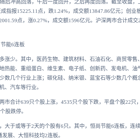
随后冲高回落，午后一度回升，之后再度回落。截至收盘，上证指
成指报15225.11点，跌1.24%，成交额13847.86亿元；创业板
2001.59点，涨0.27%，成交额1596亿元。沪深两市合计成交
节能6连板
多涨少。其中，医药生物、建筑材料、石油石化、商贸零售
地热能、重组蛋白、维生素、电子纸、创新药、发电机、油
少数几个行业上涨；碳化硅、纳米银、蓝宝石等少数几个概
机、汽车等行业。
市合计639只个股上涨，4535只个股下跌，平盘个股22
只个股跌停。
，大于或等于2天的个股有6只。其中，恒尚节能6连板，连续
通发展、大恒科技均2连板。