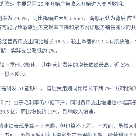
降速 主要是因 25 年开始广告收入开始进入高基数期。
为 79.5%，同比降幅扩大到 0.9pct， 海豚君认为背后
监管可能导致酒旅业务变现率下降和票务附加服务销售减少的
经营费用支出同比增长 18% ，较上季度的 23% 有所放缓
期，实际支出略低约 2%。
上季环比降速。其中 营销费用的增长依然最高，近 25% 
于投入阶段。
（需研发 AI 能够）， 管理费用则同比增长不到 7% （挤利润
增利”：由于毛利率仍小幅下滑，同时费用支出增速也小幅高于收
 39.5 亿，同比增长约 11%，跑输收入增速。
程的业绩表现虽算不上亮眼，但也算不上差 。一方面，虽然
一方面，虽然因毛利率下滑和处在费用投入期，经营利润率