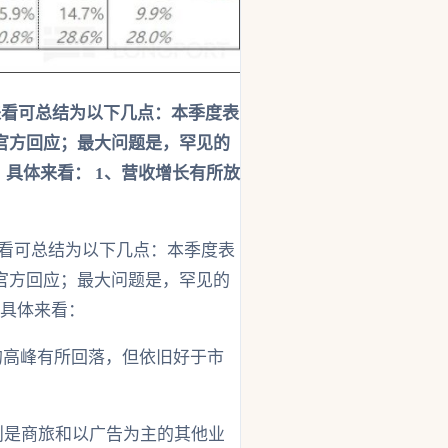
整体来看可总结为以下几点：本季度表
官方回应；最大问题是，罕见的
具体来看： 1、营收增长有所放
整体来看可总结为以下几点：本季度表
官方回应；最大问题是，罕见的
。具体来看：
上季的高峰有所回落，但依旧好于市
则是商旅和以广告为主的其他业