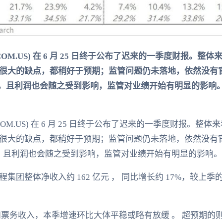
OM.US) 在 6 月 25 日终于公布了迟来的一季度财报。
很大的缺点，都稍好于预期；监管问题仍未落地，依然没有
%，且利润也会随之受到影响，监管对业绩开始有明显的影响。
OM.US) 在 6 月 25 日终于公布了迟来的一季度财报。
很大的缺点，都稍好于预期；监管问题仍未落地，依然没有
8%，且利润也会随之受到影响，监管对业绩开始有明显的影响
程集团整体净收入约 162 亿元 ， 同比增长约 17%，较
和票务收入，本季增速环比大体平稳或略有放缓 。 超预期的