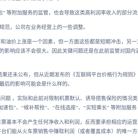
加速包” 等附加服务的监管，也会导致这类高利润率收入的部分
业规范，公司在业务经营上的一些调整。
突和油价上涨是一个因素，但一方面这些都是短期冲击，另一
的影响应该不会很大。因此关键问题还是在此前监管对国内
结果还未公布，但从近期发布的《互联网平台价格行为规则
最后的影响可能会是什么样的。
监管问题 ，实际和此前对限制机票默认、诱导搭售保险的情况
速包”、“候补帮抢”、“在线选座”、“买短乘长” 等附加服务
火车票基本不会产生任何净收入和利润，反而要承担相应的运营
 平台们能从火车票销售中赚取利润（或者覆盖成本）的唯一方