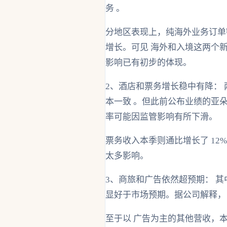
务 。
分地区表现上，纯海外业务订单额同
增长。可见 海外和入境这两个
影响已有初步的体现。
2、酒店和票务增长稳中有降： 
本一致 。但此前公布业绩的亚
率可能因监管影响有所下滑。
票务收入本季则通比增长了 12
太多影响。
3、商旅和广告依然超预期： 其中
显好于市场预期。据公司解释，
至于以 广告为主的其他营收，本季同