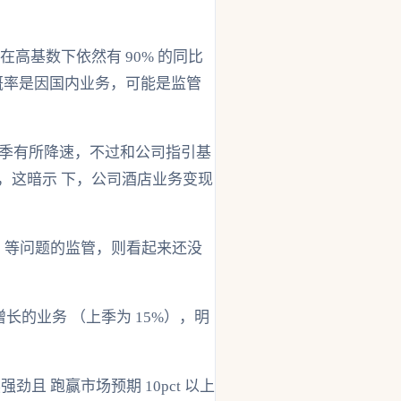
在高基数下依然有 90% 的同比
概率是因国内业务，可能是监管
比上季有所降速，不过和公司指引基
，这暗示 下，公司酒店业务变现
” 等问题的监管，则看起来还没
增长的业务 （上季为 15%），明
劲且 跑赢市场预期 10pct 以上